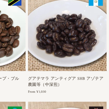
ープ・ブル
グアテマラ アンティグア SHB アゾテア
農園等（中深煎）
From ¥1,030