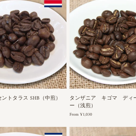
セントタラス SHB（中煎）
タンザニア キゴマ ディ
ー（浅煎）
From ¥1,030