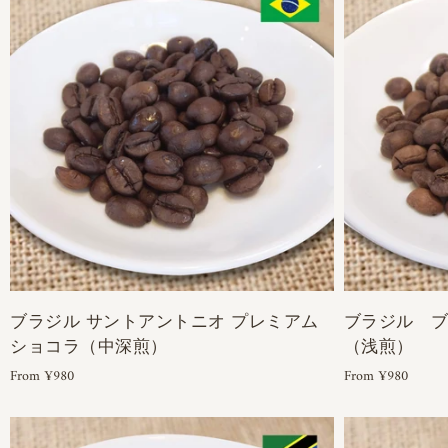
ブラジル サントアントニオ プレミアム
ブラジル 
ショコラ（中深煎）
（浅煎）
From ¥980
From ¥980