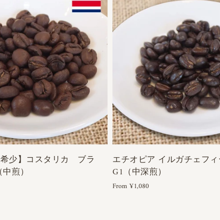
／希少】コスタリカ ブラ
エチオピア イルガチェフィ
（中煎）
G1（中深煎）
From ¥1,080