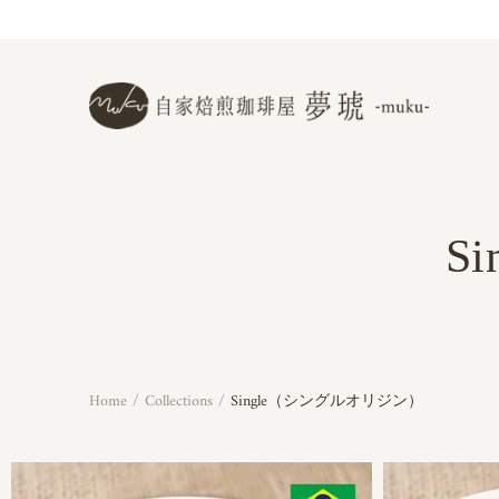
Skip
to
content
S
Search
Home
/
Collections
/
Single（シングルオリジン）