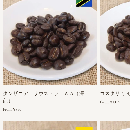
タンザニア サウステラ ＡＡ（深
コスタリカ 
煎）
From ¥1,030
From ¥980